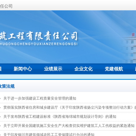
任公司
围
新闻中心
业绩展示
企业文化
党建领航
联系我们
政策法规
关于进一步加强建设工程质量安全管理的通知
넷
贯彻落实陕西省住房和城乡建设厅《关于印发陕西省扬尘污染专项整治行动方案》
넷
关于发布陕西省工程建设标准《陕西省海绵城市规划设计导则》的通知
넷
关于立即开展全国建筑施工安全生产大检查切实维护建筑工人工伤权益的紧急通知
넷
关于印发铜川市建筑领域农民工工资保障试行办法的通知
넷