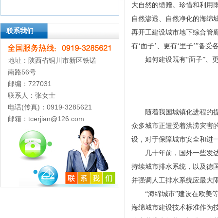
大自然的馈赠。珍惜和利用雨
自然渗透、自然净化的海绵城
联系我们
再开工建设城市地下综合管廊
有‘面子’、更有‘里子’”备受
如何建设既有“面子”、
地址：陕西省铜川市新区铁诺
南路56号
邮编：727031
联系人：张女士
电话(传真)：0919-3285621
随着我国城镇化进程的提速
邮箱：tcerjian@126.com
众多城市正遭受着洪涝灾害
设，对于保障城市安全和进
几十年前，国外一些发达国
持续城市排水系统，以及德
并强调人工排水系统应最大
“海绵城市”建设在欧美等
海绵城市建设技术标准作为