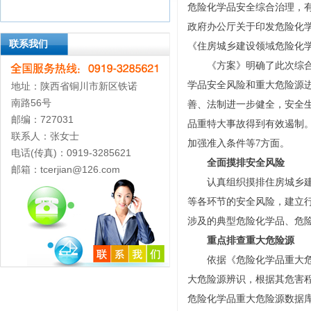
危险化学品安全综合治理，
政府办公厅关于印发危险化
联系我们
《住房城乡建设领域危险化
《方案》明确了此次综
学品安全风险和重大危险源
地址：陕西省铜川市新区铁诺
南路56号
善、法制进一步健全，安全
邮编：727031
品重特大事故得到有效遏制。
联系人：张女士
加强准入条件等7方面。
电话(传真)：0919-3285621
全面摸排安全风险
邮箱：tcerjian@126.com
认真组织摸排住房城乡
等各环节的安全风险，建立
涉及的典型危险化学品、危
重点排查重大危险源
依据《危险化学品重大危险
大危险源辨识，根据其危害
危险化学品重大危险源数据