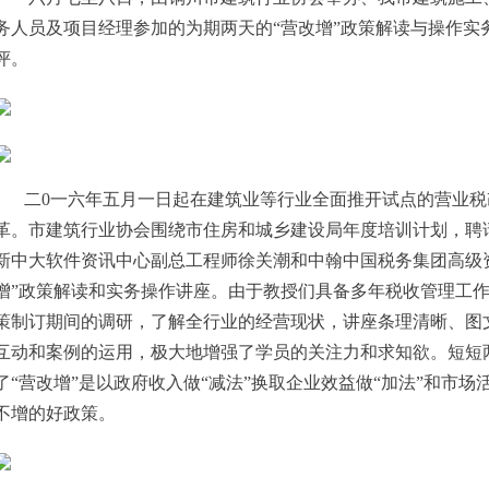
务人员及项目经理参加的为期两天的“营改增”政策解读与操作实
评。
二0一六年五月一日起在建筑业等行业全面推开试点的营业税
革。市建筑行业协会围绕市住房和城乡建设局年度培训计划，聘
新中大软件资讯中心副总工程师徐关潮和中翰中国税务集团高级
增”政策解读和实务操作讲座。由于教授们具备多年税收管理工
策制订期间的调研，了解全行业的经营现状，讲座条理清晰、图
互动和案例的运用，极大地增强了学员的关注力和求知欲。短短
了“营改增”是以政府收入做“减法”换取企业效益做“加法”和市场
不增的好政策。