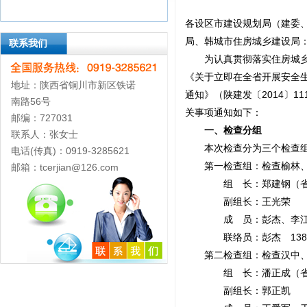
各设区市建设规划局（建委
局、韩城市住房城乡建设局
联系我们
为认真贯彻落实住房城乡建
《关于立即在全省开展安全
地址：陕西省铜川市新区铁诺
通知》（陕建发〔2014〕
南路56号
关事项通知如下：
邮编：727031
一、检查分组
联系人：张女士
本次检查分为三个检查
电话(传真)：0919-3285621
第一检查组：检查榆林、
邮箱：tcerjian@126.com
组 长：郑建钢（省住
副组长：王光荣
成 员：彭杰、李江
联络员：彭杰 138919
第二检查组：检查汉中、
组 长：潘正成（省住
副组长：郭正凯