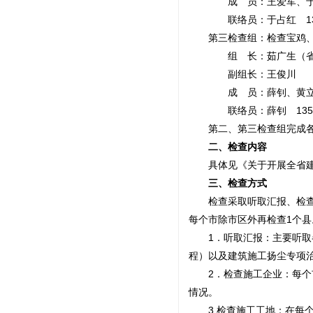
成 员：王爱军、于占
联络员：于占红 13319
第三检查组：检查宝鸡、
组 长：茹广生（省建
副组长：王俊川
成 员：薛钊、黄立刚
联络员：薛钊 135925
第二、第三检查组完成各自
二、检查内容
具体见《关于开展全省建筑施
三、检查方式
检查采取听取汇报、检查施
每个市除市区外再检查1个县
1．听取汇报：主要听取各
程）以及建筑施工扬尘专项
2．检查施工企业：每个市
情况。
3.检查施工工地：在每个